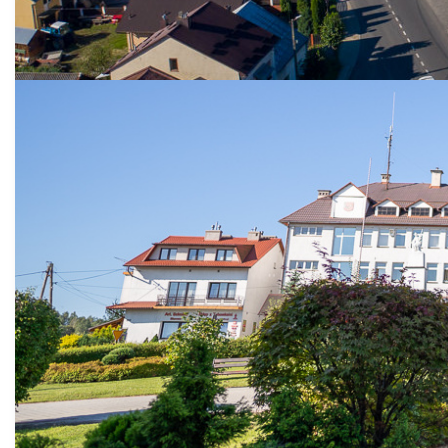
na drogach gminnych
Blizianka, Gwoźnica
Dolna oraz Gwoźnica
Górna
mlenart
Opublikowano: 05 sierpień 2026