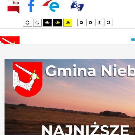
Smaller
Larger
PLG_SYSTEM_
Default
Default
Night
High
High
High
font
font
font
mode
mode
contrast
contrast
contrast
black/white
black/yellow
yellow/black
mode.
mode.
mode.