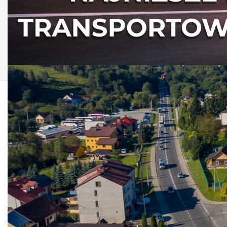
AKTUALNOŚCI Z
GMINY NIEBYLEC
35. Rajd Rzeszowski -
czasowe utrudnienia