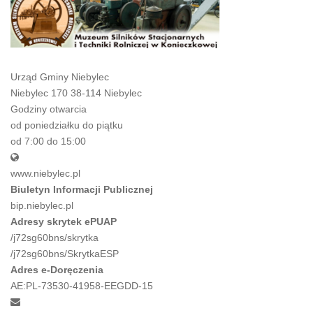
Urząd Gminy Niebylec
Niebylec 170 38-114 Niebylec
Godziny otwarcia
od poniedziałku do piątku
od 7:00 do 15:00
www.niebylec.pl
Biuletyn Informacji Publicznej
bip.niebylec.pl
Adresy skrytek ePUAP
/j72sg60bns/skrytka
/j72sg60bns/SkrytkaESP
Adres e-Doręczenia
AE:PL-73530-41958-EEGDD-15