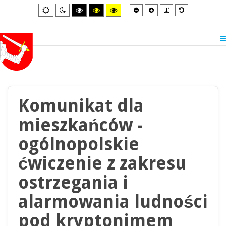
Smaller
Larger
PLG_SYSTEM_
Default
Default
Night
High
High
High
font
font
font
mode
mode
contrast
contrast
contrast
black/white
black/yellow
yellow/black
mode.
mode.
mode.
Komunikat dla
mieszkańców -
ogólnopolskie
ćwiczenie z zakresu
ostrzegania i
alarmowania ludności
pod kryptonimem