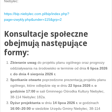
Niebylec:
https://bip.niebylec.com.pl/bip/index.php?
page=zwykly.php&under=115&grp=2
Konsultacje społeczne
obejmują następujące
formy:
Zbieranie uwag
do projektu planu ogólnego oraz prognozy
oddziaływania na środowisko w terminie od dnia
6 lipca 2026
r. do dnia 4 sierpnia 2026 r.
Spotkanie otwarte
poprzedzone prezentacją projektu planu
ogólnego, które odbędzie się w dniu
22 lipca 2026 r. o
godzinie 17:00
w sali Gminnego Ośrodka Kultury Niebylec,
38-114 Niebylec 182a.
Dyżur projektanta
w dniu
14 lipca 2026 r.
w godzinach
16:00–20:00
w siedzibie Urzędu Gminy Niebylec, 38-114