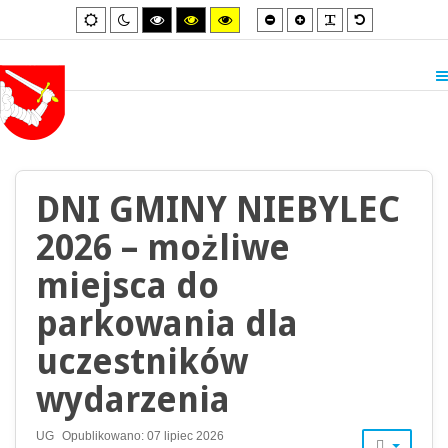
Smaller
Larger
PLG_SYSTEM_
Default
Default
Night
High
High
High
font
font
font
mode
mode
contrast
contrast
contrast
black/white
black/yellow
yellow/black
mode.
mode.
mode.
DNI GMINY NIEBYLEC
2026 – możliwe
miejsca do
parkowania dla
uczestników
wydarzenia
UG
Opublikowano: 07 lipiec 2026