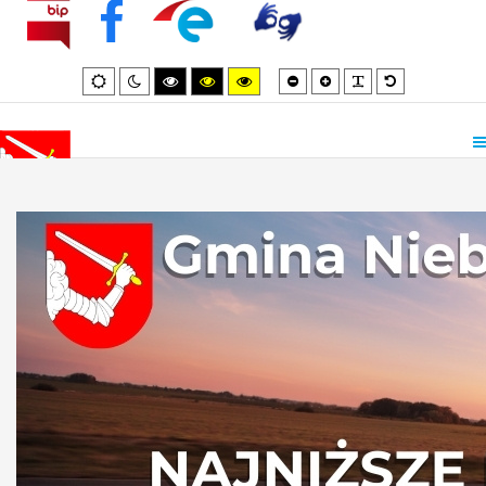
Smaller
Larger
PLG_SYSTEM_
Default
Default
Night
High
High
High
font
font
font
mode
mode
contrast
contrast
contrast
black/white
black/yellow
yellow/black
mode.
mode.
mode.