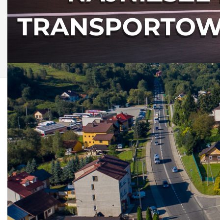
AKTUALNOŚCI Z
GMINY NIEBYLEC
INFORMACJA Komisarza Wyborczegoo w
Rzeszowie II z dnia 26 kwietnia 2019 r.
mlenart
Opublikowano: 26 kwiecień 2019
Na podstawie art. 182 § 7 ustawy z dnia 5 stycznia 2011 r.