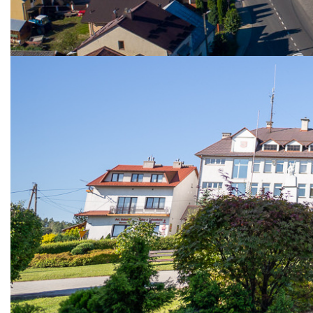
– Kodeks wyborczy (Dz. U. z 2019 r. poz. 684), w celu powołania
w gminie Niebylec obwodowych komisji wyborczych w wyborach
do Parlamentu Europejskiego zarządzonych na dzień 26 maja
2019 r., Komisarz Wyborczy w Rzeszowie II informuje, co
następuje:
§ 1
Pełnomocnicy wyborczy komitetów wyborczych mogą dokonać
dodatkowych zgłoszeń kandydatów do dnia 29.04.2019 r. do
godz. 15:00 w siedzibie Urzędu Gminy Niebylec do niżej
wymienionych komisji wyborczych:
- Nr 4, w liczbie 1,
- Nr 7, w liczbie 4,
- Nr 8, w liczbie 1,
- Nr 9, w liczbie 1,
§ 2