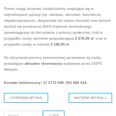
Pomoc mogą otrzymać osoby/rodziny znajdujące się w
najtrudniejszej sytuacji (np. ubóstwo, sieroctwo, bezrobocie,
niepełnosprawność, długotrwała lub ciężka choroba) oraz których
dochód nie przekracza 265% kryterium dochodowego
uprawniającego do korzystania z pomocy społecznej, czyli w
przypadku osoby samotnie gospodarującej
2 676,50 zł
, oraz w
przypadku osoby w rodzinie
2 180,95 zł
.
Do otrzymania pomocy żywnościowej uprawnione są osoby
posiadające
aktualne skierowania
wydawane przez GOPS
Niebylec.
Kontakt telefoniczny: 17 2773 046, 531 982 416.
POPRZEDNI ARTYKUŁ
NASTĘPNY ARTYKUŁ
IDŹ