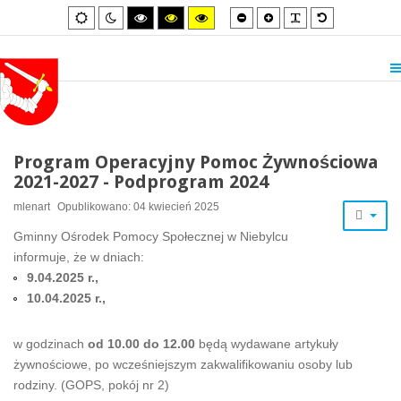
Smaller
Larger
PLG_SYSTEM_
Default
Default
Night
High
High
High
font
font
font
mode
mode
contrast
contrast
contrast
black/white
black/yellow
yellow/black
mode.
mode.
mode.
Program Operacyjny Pomoc Żywnościowa
2021-2027 - Podprogram 2024
mlenart
Opublikowano: 04 kwiecień 2025
Gminny Ośrodek Pomocy Społecznej w Niebylcu
informuje, że w dniach:
9.04.2025 r.,
10.04.2025 r.,
w godzinach
od 10.00 do 12.00
będą wydawane artykuły
żywnościowe, po wcześniejszym zakwalifikowaniu osoby lub
rodziny. (GOPS, pokój nr 2)