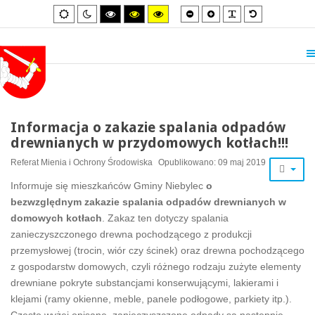
Smaller
Larger
PLG_SYSTEM_
Default
Default
Night
High
High
High
font
font
font
mode
mode
contrast
contrast
contrast
black/white
black/yellow
yellow/black
mode.
mode.
mode.
Informacja o zakazie spalania odpadów
drewnianych w przydomowych kotłach!!!
Referat Mienia i Ochrony Środowiska
Opublikowano: 09 maj 2019
Informuje się mieszkańców Gminy Niebylec
o
bezwzględnym zakazie spalania odpadów drewnianych w
domowych kotłach
. Zakaz ten dotyczy spalania
zanieczyszczonego drewna pochodzącego z produkcji
przemysłowej (trocin, wiór czy ścinek) oraz drewna pochodzącego
z gospodarstw domowych, czyli różnego rodzaju zużyte elementy
drewniane pokryte substancjami konserwującymi, lakierami i
klejami (ramy okienne, meble, panele podłogowe, parkiety itp.).