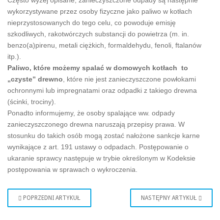
Często wyżej opisane, zanieczyszczone odpady są następnie
wykorzystywane przez osoby fizyczne jako paliwo w kotłach
nieprzystosowanych do tego celu, co powoduje emisję
szkodliwych, rakotwórczych substancji do powietrza (m. in.
benzo(a)pirenu, metali ciężkich, formaldehydu, fenoli, ftalanów
itp.).
Paliwo, które możemy spalać w domowych kotłach to
„czyste” drewno
, które nie jest zanieczyszczone powłokami
ochronnymi lub impregnatami oraz odpadki z takiego drewna
(ścinki, trociny).
Ponadto informujemy, że osoby spalające ww. odpady
zanieczyszczonego drewna naruszają przepisy prawa. W
stosunku do takich osób mogą zostać nałożone sankcje karne
wynikające z art. 191 ustawy o odpadach. Postępowanie o
ukaranie sprawcy następuje w trybie określonym w Kodeksie
postępowania w sprawach o wykroczenia.
POPRZEDNI ARTYKUŁ
NASTĘPNY ARTYKUŁ