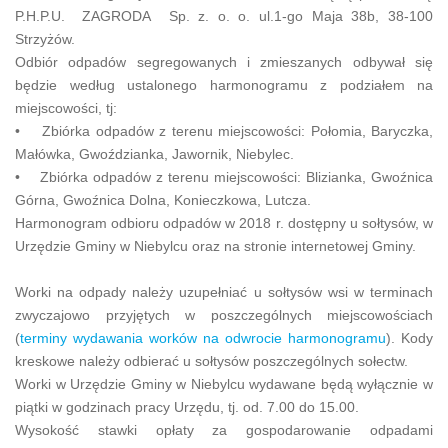
P.H.P.U. ZAGRODA Sp. z. o. o. ul.1-go Maja 38b, 38-100
Strzyżów.
Odbiór odpadów segregowanych i zmieszanych odbywał się
będzie według ustalonego harmonogramu z podziałem na
miejscowości, tj:
• Zbiórka odpadów z terenu miejscowości: Połomia, Baryczka,
Małówka, Gwoździanka, Jawornik, Niebylec.
• Zbiórka odpadów z terenu miejscowości: Blizianka, Gwoźnica
Górna, Gwoźnica Dolna, Konieczkowa, Lutcza.
Harmonogram odbioru odpadów w 2018 r. dostępny u sołtysów, w
Urzędzie Gminy w Niebylcu oraz na stronie internetowej Gminy.
Worki na odpady należy uzupełniać u sołtysów wsi w terminach
zwyczajowo przyjętych w poszczególnych miejscowościach
(
terminy wydawania worków na odwrocie harmonogramu
). Kody
kreskowe należy odbierać u sołtysów poszczególnych sołectw.
Worki w Urzędzie Gminy w Niebylcu wydawane będą wyłącznie w
piątki w godzinach pracy Urzędu, tj. od. 7.00 do 15.00.
Wysokość stawki opłaty za gospodarowanie odpadami