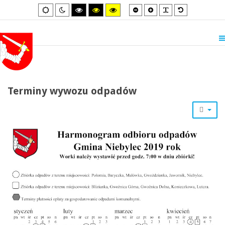
Smaller
Larger
PLG_SYSTEM_
Default
Default
Night
High
High
High
font
font
font
mode
mode
contrast
contrast
contrast
black/white
black/yellow
yellow/black
mode.
mode.
mode.
Terminy wywozu odpadów