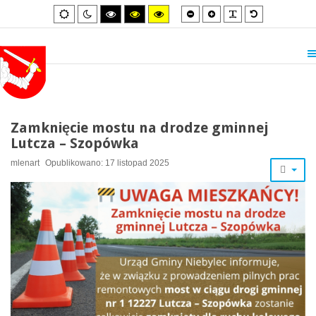
Smaller
Larger
PLG_SYSTEM_
Default
Default
Night
High
High
High
font
font
font
mode
mode
contrast
contrast
contrast
black/white
black/yellow
yellow/black
mode.
mode.
mode.
Zamknięcie mostu na drodze gminnej
Lutcza – Szopówka
mlenart
Opublikowano: 17 listopad 2025