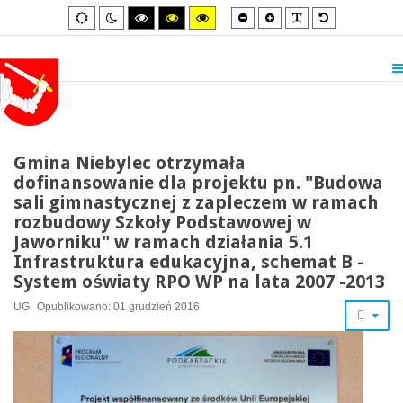
Smaller
Larger
PLG_SYSTEM_
Default
Default
Night
High
High
High
font
font
font
mode
mode
contrast
contrast
contrast
black/white
black/yellow
yellow/black
mode.
mode.
mode.
Gmina Niebylec otrzymała
dofinansowanie dla projektu pn. "Budowa
sali gimnastycznej z zapleczem w ramach
rozbudowy Szkoły Podstawowej w
Jaworniku" w ramach działania 5.1
Infrastruktura edukacyjna, schemat B -
System oświaty RPO WP na lata 2007 -2013
UG
Opublikowano: 01 grudzień 2016