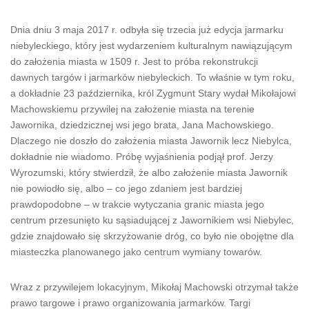
Dnia dniu 3 maja 2017 r. odbyła się trzecia już edycja jarmarku
niebyleckiego, który jest wydarzeniem kulturalnym nawiązującym
do założenia miasta w 1509 r. Jest to próba rekonstrukcji
dawnych targów i jarmarków niebyleckich. To właśnie w tym roku,
a dokładnie 23 października, król Zygmunt Stary wydał Mikołajowi
Machowskiemu przywilej na założenie miasta na terenie
Jawornika, dziedzicznej wsi jego brata, Jana Machowskiego.
Dlaczego nie doszło do założenia miasta Jawornik lecz Niebylca,
dokładnie nie wiadomo. Próbę wyjaśnienia podjął prof. Jerzy
Wyrozumski, który stwierdził, że albo założenie miasta Jawornik
nie powiodło się, albo – co jego zdaniem jest bardziej
prawdopodobne – w trakcie wytyczania granic miasta jego
centrum przesunięto ku sąsiadującej z Jawornikiem wsi Niebylec,
gdzie znajdowało się skrzyżowanie dróg, co było nie obojętne dla
miasteczka planowanego jako centrum wymiany towarów.
Wraz z przywilejem lokacyjnym, Mikołaj Machowski otrzymał także
prawo targowe i prawo organizowania jarmarków. Targi