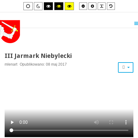
Smaller
Larger
PLG_SYSTEM_
Default
Default
Night
High
High
High
font
font
font
mode
mode
contrast
contrast
contrast
black/white
black/yellow
yellow/black
mode.
mode.
mode.
III Jarmark Niebylecki
mlenart
Opublikowano: 08 maj 2017