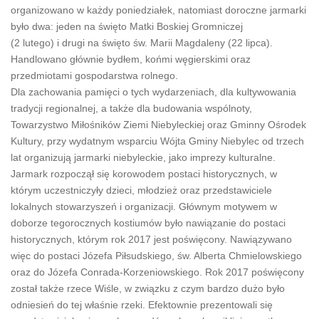
organizowano w każdy poniedziałek, natomiast doroczne jarmarki
było dwa: jeden na święto Matki Boskiej Gromniczej
(2 lutego) i drugi na święto św. Marii Magdaleny (22 lipca).
Handlowano głównie bydłem, końmi węgierskimi oraz
przedmiotami gospodarstwa rolnego.
Dla zachowania pamięci o tych wydarzeniach, dla kultywowania
tradycji regionalnej, a także dla budowania wspólnoty,
Towarzystwo Miłośników Ziemi Niebyleckiej oraz Gminny Ośrodek
Kultury, przy wydatnym wsparciu Wójta Gminy Niebylec od trzech
lat organizują jarmarki niebyleckie, jako imprezy kulturalne.
Jarmark rozpoczął się korowodem postaci historycznych, w
którym uczestniczyły dzieci, młodzież oraz przedstawiciele
lokalnych stowarzyszeń i organizacji. Głównym motywem w
doborze tegorocznych kostiumów było nawiązanie do postaci
historycznych, którym rok 2017 jest poświęcony. Nawiązywano
więc do postaci Józefa Piłsudskiego, św. Alberta Chmielowskiego
oraz do Józefa Conrada-Korzeniowskiego. Rok 2017 poświęcony
został także rzece Wiśle, w związku z czym bardzo dużo było
odniesień do tej właśnie rzeki. Efektownie prezentowali się