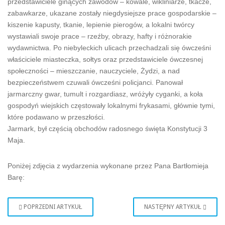
przedstawiciele ginących zawodów – kowale, wikliniarze, tkacze,
zabawkarze, ukazane zostały niegdysiejsze prace gospodarskie –
kiszenie kapusty, tkanie, lepienie pierogów, a lokalni twórcy
wystawiali swoje prace – rzeźby, obrazy, hafty i różnorakie
wydawnictwa. Po niebyleckich ulicach przechadzali się ówcześni
właściciele miasteczka, sołtys oraz przedstawiciele ówczesnej
społeczności – mieszczanie, nauczyciele, Żydzi, a nad
bezpieczeństwem czuwali ówcześni policjanci. Panował
jarmarczny gwar, tumult i rozgardiasz, wróżyły cyganki, a koła
gospodyń wiejskich częstowały lokalnymi frykasami, głównie tymi,
które podawano w przeszłości.
Jarmark, był częścią obchodów radosnego święta Konstytucji 3
Maja.
Poniżej zdjęcia z wydarzenia wykonane przez Pana Bartłomieja
Barę:
POPRZEDNI ARTYKUŁ
NASTĘPNY ARTYKUŁ