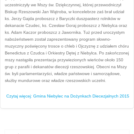
uczestniczyły we Mszy św. Dziękczynnej, której przewodniczył
Biskup Rzeszowski Jan Wątroba, w koncelebrze zaś brał udział
ks. Jerzy Gajda proboszcz z Baryczki duszpasterz rolników w
dekanacie Czudec, ks. Czesław Goraj proboszcz z Niebylca oraz
ks. Adam Kaczor proboszcz z Jawornika. Tuż przed uroczystym
nabożeństwem został zaprezentowany program słowno-
muzyczny poświęcony trosce o chleb i Ojczyznę z udziałem chóru
Benedictus z Czudca i Orkiestry Dętej z Niebylca. Po zakończonej
mszy nastąpiła prezentacja przywiezionych wieńców około 150
grup z parafii i dekanatów diecezji rzeszowskiej. Obecni na Mszy
św. byli parlamentarzyści, władze państwowe i samorządowe,
służby mundurowe oraz władze rzeszowskich uczelni.
Czytaj więcej: Gmina Niebylec na Dożynkach Diecezjalnych 2015