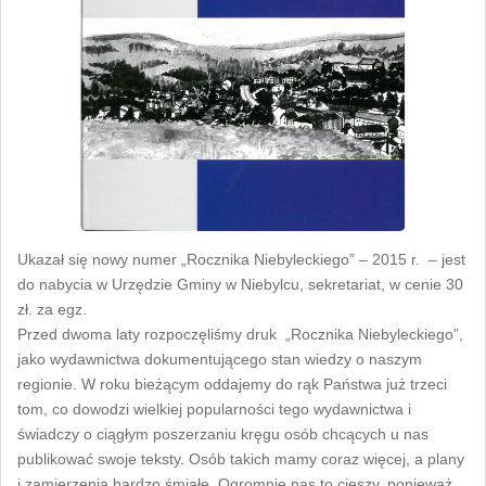
Ukazał się nowy numer „Rocznika Niebyleckiego” – 2015 r. – jest
do nabycia w Urzędzie Gminy w Niebylcu, sekretariat, w cenie 30
zł. za egz.
Przed dwoma laty rozpoczęliśmy druk „Rocznika Niebyleckiego”,
jako wydawnictwa dokumentującego stan wiedzy o naszym
regionie. W roku bieżącym oddajemy do rąk Państwa już trzeci
tom, co dowodzi wielkiej popularności tego wydawnictwa i
świadczy o ciągłym poszerzaniu kręgu osób chcących u nas
publikować swoje teksty. Osób takich mamy coraz więcej, a plany
i zamierzenia bardzo śmiałe. Ogromnie nas to cieszy, ponieważ