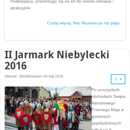
Podkarpaciu, prezentując się na ich tle równie ciekawie i
atrakcyjnie.
Czytaj więcej: Noc Muzeów po raz piąty
II Jarmark Niebylecki
2016
mlenart
Opublikowano: 04 maj 2016
Po uroczystych
obchodach Święta
Narodowego
Trzeciego Maja w
godzinach
popołudniowych
odbył się II