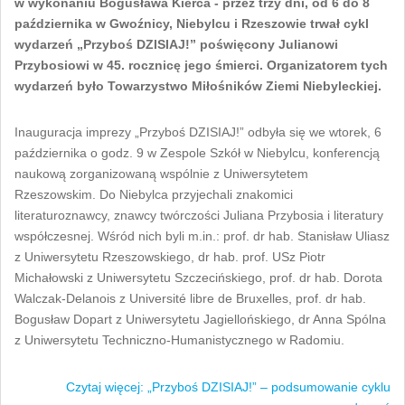
w wykonaniu Bogusława Kierca - przez trzy dni, od 6 do 8
października w Gwoźnicy, Niebylcu i Rzeszowie trwał cykl
wydarzeń „Przyboś DZISIAJ!” poświęcony Julianowi
Przybosiowi w 45. rocznicę jego śmierci. Organizatorem tych
wydarzeń było Towarzystwo Miłośników Ziemi Niebyleckiej.
Inauguracja imprezy „Przyboś DZISIAJ!” odbyła się we wtorek, 6
października o godz. 9 w Zespole Szkół w Niebylcu, konferencją
naukową zorganizowaną wspólnie z Uniwersytetem
Rzeszowskim. Do Niebylca przyjechali znakomici
literaturoznawcy, znawcy twórczości Juliana Przybosia i literatury
współczesnej. Wśród nich byli m.in.: prof. dr hab. Stanisław Uliasz
z Uniwersytetu Rzeszowskiego, dr hab. prof. USz Piotr
Michałowski z Uniwersytetu Szczecińskiego, prof. dr hab. Dorota
Walczak-Delanois z Université libre de Bruxelles, prof. dr hab.
Bogusław Dopart z Uniwersytetu Jagiellońskiego, dr Anna Spólna
z Uniwersytetu Techniczno-Humanistycznego w Radomiu.
Czytaj więcej: „Przyboś DZISIAJ!” – podsumowanie cyklu