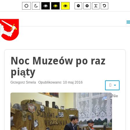
Smaller
Larger
PLG_SYSTEM_
Default
Default
Night
High
High
High
font
font
font
mode
mode
contrast
contrast
contrast
black/white
black/yellow
yellow/black
mode.
mode.
mode.
Noc Muzeów po raz
piąty
Grzegorz Smela
Opublikowano: 10 maj 2016
Nie