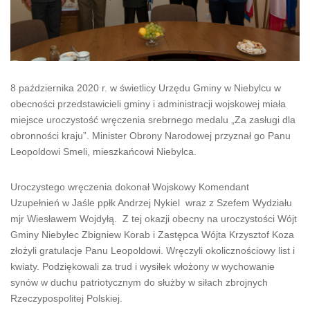
8 października 2020 r. w świetlicy Urzędu Gminy w Niebylcu w
obecności przedstawicieli gminy i administracji wojskowej miała
miejsce uroczystość wręczenia srebrnego medalu „Za zasługi dla
obronności kraju”. Minister Obrony Narodowej przyznał go Panu
Leopoldowi Smeli, mieszkańcowi Niebylca.
Uroczystego wręczenia dokonał Wojskowy Komendant
Uzupełnień w Jaśle ppłk Andrzej Nykiel wraz z Szefem Wydziału
mjr Wiesławem Wojdyłą. Z tej okazji obecny na uroczystości Wójt
Gminy Niebylec Zbigniew Korab i Zastępca Wójta Krzysztof Koza
złożyli gratulacje Panu Leopoldowi. Wręczyli okolicznościowy list i
kwiaty. Podziękowali za trud i wysiłek włożony w wychowanie
synów w duchu patriotycznym do służby w siłach zbrojnych
Rzeczypospolitej Polskiej.