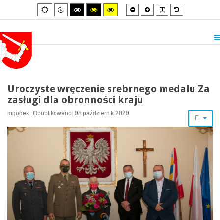
Smaller
Larger
PLG_SYSTEM_
Default
Default
Night
High
High
High
font
font
font
mode
mode
contrast
contrast
contrast
black/white
black/yellow
yellow/black
mode.
mode.
mode.
Uroczyste wręczenie srebrnego medalu Za
zasługi dla obronności kraju
mgodek
Opublikowano: 08 październik 2020