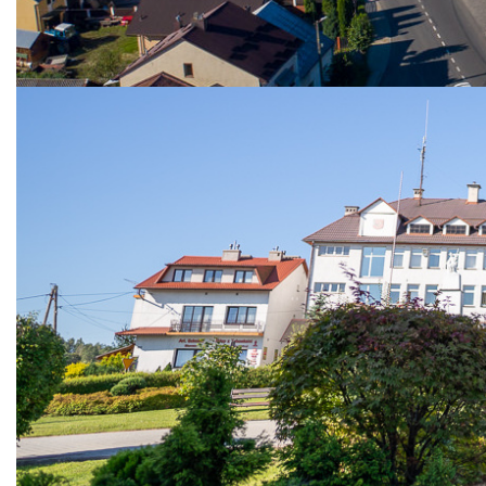
W dniu dzisiejszym dobiegł końca rok szkolny 2023/2024. Czas
wytężonej nauki i pracy. Również czas sukcesów i podejmowania