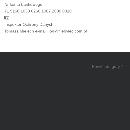
Nr konta bankowego
71 9168 1030 0260 1007 2000 0010
Inspektor Ochrony Danych
Tomasz Mielech e-mail: iod@niebylec.com.pl
Powrót do góry