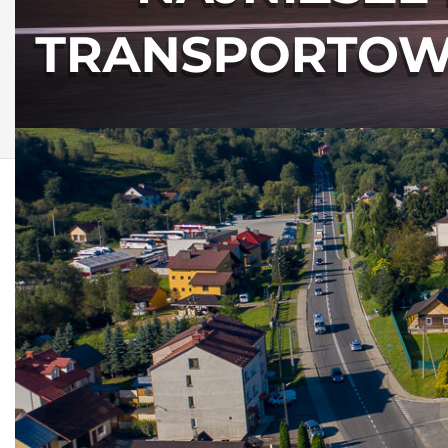
AKTUALNOŚCI Z
GMINY NIEBYLEC
Życzenia na Wakacje
UG
Opublikowano: 21 czerwiec 2024