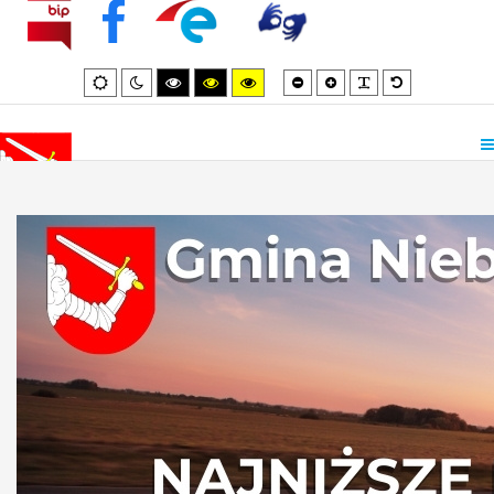
Smaller
Larger
PLG_SYSTEM_
Default
Default
Night
High
High
High
font
font
font
mode
mode
contrast
contrast
contrast
black/white
black/yellow
yellow/black
mode.
mode.
mode.