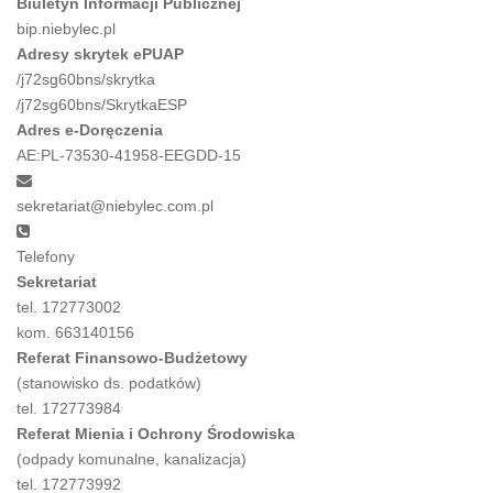
Biuletyn Informacji Publicznej
bip.niebylec.pl
Adresy skrytek ePUAP
/j72sg60bns/skrytka
/j72sg60bns/SkrytkaESP
Adres e-Doręczenia
AE:PL-73530-41958-EEGDD-15
sekretariat@niebylec.com.pl
Telefony
Sekretariat
tel. 172773002
kom. 663140156
Referat Finansowo-Budżetowy
(stanowisko ds. podatków)
tel. 172773984
Referat Mienia i Ochrony Środowiska
(odpady komunalne, kanalizacja)
tel. 172773992