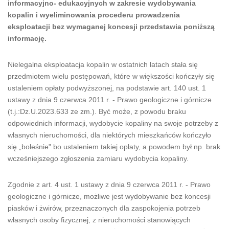
informacyjno- edukacyjnych w zakresie wydobywania
kopalin i wyeliminowania procederu prowadzenia
eksploatacji bez wymaganej koncesji przedstawia poniższą
informację.
Nielegalna eksploatacja kopalin w ostatnich latach stała się
przedmiotem wielu postępowań, które w większości kończyły się
ustaleniem opłaty podwyższonej, na podstawie art. 140 ust. 1
ustawy z dnia 9 czerwca 2011 r. - Prawo geologiczne i górnicze
(t.j.:Dz.U.2023.633 ze zm.). Być może, z powodu braku
odpowiednich informacji, wydobycie kopaliny na swoje potrzeby z
własnych nieruchomości, dla niektórych mieszkańców kończyło
się „boleśnie" bo ustaleniem takiej opłaty, a powodem był np. brak
wcześniejszego zgłoszenia zamiaru wydobycia kopaliny.
Zgodnie z art. 4 ust. 1 ustawy z dnia 9 czerwca 2011 r. - Prawo
geologiczne i górnicze, możliwe jest wydobywanie bez koncesji
piasków i żwirów, przeznaczonych dla zaspokojenia potrzeb
własnych osoby fizycznej, z nieruchomości stanowiących