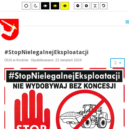
Smaller
Larger
PLG_SYSTEM_
Default
Default
Night
High
High
High
font
font
font
mode
mode
contrast
contrast
contrast
black/white
black/yellow
yellow/black
mode.
mode.
mode.
#StopNielegalnejEksploatacji
OUG w Krośnie
Opublikowano: 22 sierpień 2024