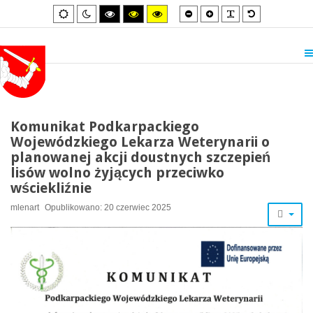
Smaller
Larger
PLG_SYSTEM_
Default
Default
Night
High
High
High
font
font
font
mode
mode
contrast
contrast
contrast
black/white
black/yellow
yellow/black
mode.
mode.
mode.
Komunikat Podkarpackiego
Wojewódzkiego Lekarza Weterynarii o
planowanej akcji doustnych szczepień
lisów wolno żyjących przeciwko
wściekliźnie
mlenart
Opublikowano: 20 czerwiec 2025