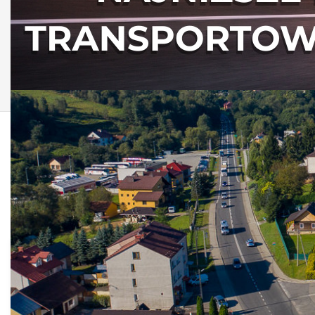
AKTUALNOŚCI Z
GMINY NIEBYLEC
Wspieraj Seniora
mlenart
Opublikowano: 06 listopad 2020