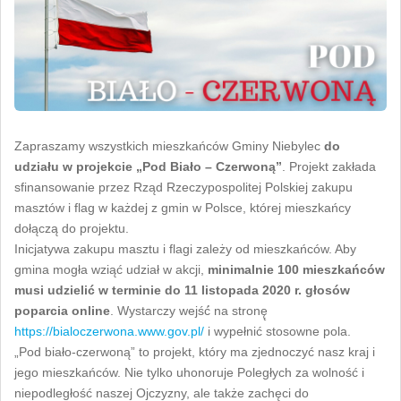
Zapraszamy wszystkich mieszkańców Gminy Niebylec
do
udziału w projekcie „Pod Biało – Czerwoną”
. Projekt zakłada
sfinansowanie przez Rząd Rzeczypospolitej Polskiej zakupu
masztów i flag w każdej z gmin w Polsce, której mieszkańcy
dołączą do projektu.
Inicjatywa zakupu masztu i flagi zależy od mieszkańców. Aby
gmina mogła wziąć udział w akcji,
minimalnie 100 mieszkańców
musi udzielić w terminie do 11 listopada 2020 r. głosów
poparcia online
. Wystarczy wejść́ na stronę̨
https://bialoczerwona.www.gov.pl/
i wypełnić stosowne pola.
„Pod biało-czerwoną” to projekt, który ma zjednoczyć nasz kraj i
jego mieszkańców. Nie tylko uhonoruje Poległych za wolność i
niepodległość naszej Ojczyzny, ale także zachęci do