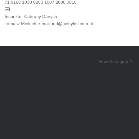
71 9168 1030 0260 1007 2000 0010
Inspektor Ochrony Danych
Tomasz Mielech e-mail: iod@niebylec.com.pl
Powrót do góry