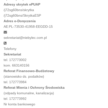
Adresy skrytek ePUAP
/j72sg60bns/skrytka
/j72sg60bns/SkrytkaESP
Adres e-Doręczenia
AE:PL-73530-41958-EEGDD-15
sekretariat@niebylec.com.pl
Telefony
Sekretariat
tel. 172773002
kom. 663140156
Referat Finansowo-Budżetowy
(stanowisko ds. podatków)
tel. 172773984
Referat Mienia i Ochrony Środowiska
(odpady komunalne, kanalizacja)
tel. 172773992
Nr konta bankowego