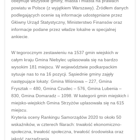
obejmuje wszystkie gminy, miasta i miasta na prawach
powiatu w Polsce (z wyjątkiem Warszawy). Źródłem danych
podlegających ocenie są informacje udostępniane przez
Główny Urząd Statystyczny, Ministerstwo Finansów oraz
informacje podane przez władze lokalne w specjalnej
ankiecie.
W tegorocznym zestawieniu na 1537 gmin wiejskich w
całym kraju Gmina Niebylec uplasowała się na bardzo
wysokim 181 miejscu. W województwie podkarpackim
sytuuje nas to na 16 pozycji. Sąsiednie gminy zajęły
następujące lokaty: Gmina Wiśniowa – 227, Gmina
Frysztak – 480, Gmina Czudec – 576, Gmina Lubenia –
830, Gmina Domaradz – 1098. W kategorii gmin miejskich i
miejsko-wiejskich Gmina Strzyżów uplasowała się na 615
miejscu.
Kryteria oceny Rankingu Samorządów 2020 to około 50
wskaźników, w czterech filarach: trwałość ekonomiczno-
społeczna, trwałość społeczna, trwałość środowiska oraz
jakość zarządzania.