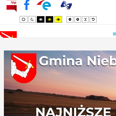
Smaller
Larger
PLG_SYSTEM_
Default
Default
Night
High
High
High
font
font
font
mode
mode
contrast
contrast
contrast
black/white
black/yellow
yellow/black
mode.
mode.
mode.