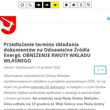
Smaller
Larger
PLG_SYSTEM_
Default
Default
Night
High
High
High
font
font
font
mode
mode
contrast
contrast
contrast
black/white
black/yellow
yellow/black
mode.
mode.
mode.
Przedłużenie terminu składania
dokumentów na Odnawialne Źródła
Energii. OBNIŻENIE KWOTY WKŁADU
WŁASNEGO
mlenart
Opublikowano: 14 grudzień 2016
Informujemy mieszkańców Gminy Niebylec
zainteresowanych udziałem w projekcie parasolowym OZE, że na
dzień 14 grudnia
wpłynęło 50 deklaracji,
w związku z czym Gmina
Niebylec będzie próbowała aplikować o dotację w partnerstwie
z innymi gminami.
Na ostatniej sesji Rady Gminy Niebylec,
która odbyła się 13 grudnia br. Wójt Gminy oraz Rada Gminy
postanowili o obniżeniu docelowego wkładu własnego