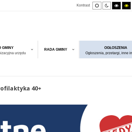
Default
Night
High
H
Kontrast
mode
mode
contras
co
black/w
bl
mode.
m
 GMINY
OGŁOSZENIA
RADA GMINY
nizacyjna urzędu
Ogłoszenia, przetargi, inne i
ofilaktyka 40+