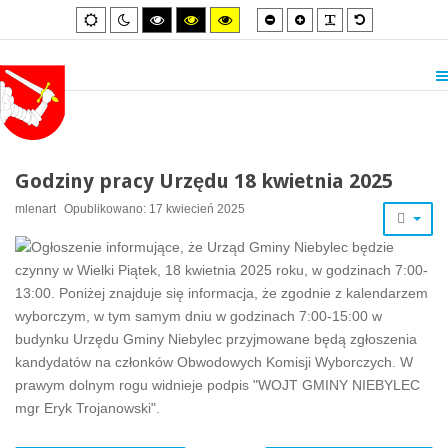
Smaller
Larger
PLG_SYSTEM_
Default
Default
Night
High
High
High
font
font
font
mode
mode
contrast
contrast
contrast
black/white
black/yellow
yellow/black
mode.
mode.
mode.
Godziny pracy Urzędu 18 kwietnia 2025
mlenart
Opublikowano: 17 kwiecień 2025