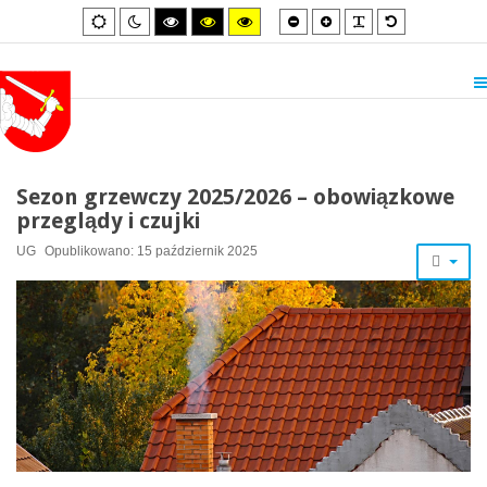
Smaller
Larger
PLG_SYSTEM_
Default
Default
Night
High
High
High
font
font
font
mode
mode
contrast
contrast
contrast
black/white
black/yellow
yellow/black
mode.
mode.
mode.
Sezon grzewczy 2025/2026 – obowiązkowe
przeglądy i czujki
UG
Opublikowano: 15 październik 2025