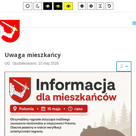
Smaller
Larger
PLG_SYSTEM_
Default
Default
Night
High
High
High
font
font
font
mode
mode
contrast
contrast
contrast
black/white
black/yellow
yellow/black
mode.
mode.
mode.
Uwaga mieszkańcy
UG
Opublikowano: 15 maj 2026