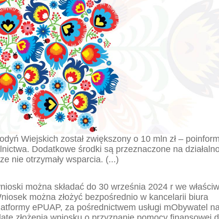
dyń Wiejskich został zwiększony o 10 mln zł – poinfor
olnictwa. Dodatkowe środki są przeznaczone na działaln
e nie otrzymały wsparcia. (...)
nioski można składać do 30 września 2024 r we właści
iosek można złożyć bezpośrednio w kancelarii biura
latformy ePUAP, za pośrednictwem usługi mObywatel na
datę złożenia wniosku o przyznanie pomocy finansowej d