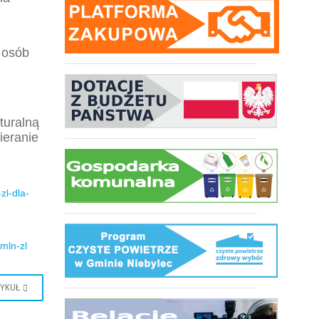
 osób
turalną
ieranie
zl-dla-
mln-zl
TYKUŁ