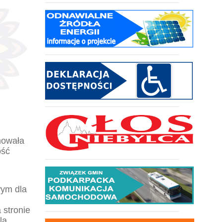
mowała
ość
wym dla
 stronie
la