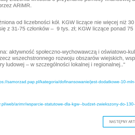
przez ARiMR.
iona od liczebności kół. KGW liczące nie więcej niż 30
się z 31-75 członków – 9 tys. zł; KGW liczące ponad 75
na: aktywność społeczno-wychowawczą i oświatowo-kul
 rzecz wszechstronnego rozwoju obszarów wiejskich, wsp
ry ludowej – w szczególności lokalnej i regionalnej.."
tps://samorzad.pap.pl/kategoria/dofinansowanie/jest-dodatkowe-10-mln-
v.pl/web/arimr/wsparcie-statutowe-dla-kgw--budzet-zwiekszony-do-130-
NASTĘPNY AR