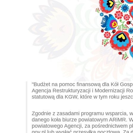
"Budżet na pomoc finansową dla Kół Gospo
Agencja Restrukturyzacji i Modernizacji R
statutową dla KGW, które w tym roku jeszcz
Zgodnie z zasadami programu wsparcia, w
danego koła biurze powiatowym ARiMR. Wn
powiatowego Agencji, za pośrednictwem p
gov.pl lub wysłać przesyłką pocztową. Za 