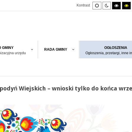
Default
Night
High
H
Kontrast
mode
mode
contras
co
black/w
bl
mode.
m
 GMINY
OGŁOSZENIA
RADA GMINY
nizacyjna urzędu
Ogłoszenia, przetargi, inne i
podyń Wiejskich – wnioski tylko do końca wrz