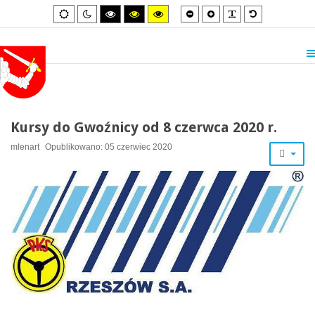
Smaller
Larger
PLG_SYSTEM_
Default
Default
Night
High
High
High
font
font
font
mode
mode
contrast
contrast
contrast
black/white
black/yellow
yellow/black
mode.
mode.
mode.
Kursy do Gwoźnicy od 8 czerwca 2020 r.
mlenart
Opublikowano: 05 czerwiec 2020