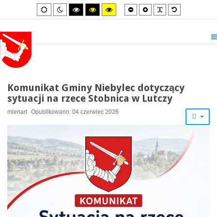
Smaller
Larger
PLG_SYSTEM_
Default
Default
Night
High
High
High
font
font
font
mode
mode
contrast
contrast
contrast
black/white
black/yellow
yellow/black
mode.
mode.
mode.
Komunikat Gminy Niebylec dotyczący
sytuacji na rzece Stobnica w Lutczy
mlenart
Opublikowano: 04 czerwiec 2026