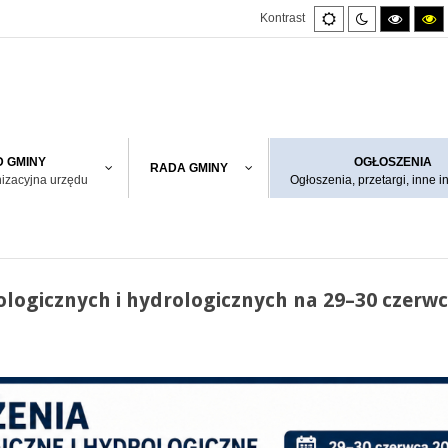
Default
Night
High
H
Kontrast
mode
mode
contras
co
black/w
bl
mode.
m
 GMINY
OGŁOSZENIA
RADA GMINY
nizacyjna urzędu
Ogłoszenia, przetargi, inne i
logicznych i hydrologicznych na 29–30 czerwc